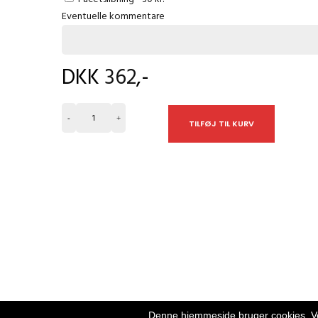
Open Sans
Eventuelle kommentare
Righteous
Staatliches
DKK
362
,-
Thasadith
Antal
TILFØJ TIL KURV
Denne hjemmeside bruger cookies. Ve