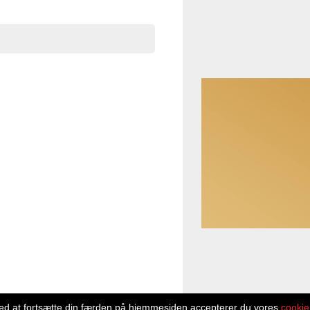
d at fortsætte din færden på hjemmesiden accepterer du vores
cookie 