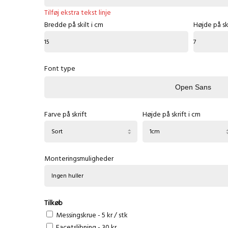
Tilføj ekstra tekst linje
Bredde på skilt i cm
Højde på ski
Font type
Open Sans
Farve på skrift
Højde på skrift i cm
Anton
Charm
Monteringsmuligheder
Cinzel
Coiny
Courgette
Tilkøb
Messingskrue - 5 kr / stk
Merriweather
Facetslibning - 30 kr.