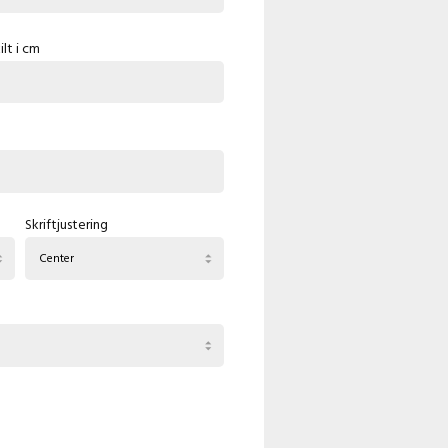
lt i cm
Skriftjustering