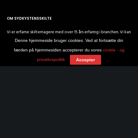
OM SYDKYSTENSSKILTE
Vi er erfarne skiltemagere med over 15 års erfaring i branchen. Vi kan
lave skilte i mange forskellige materialer og metaller – alt sammen
Denne hjemmeside bruger cookies. Ved at fortsætte din
på vores moderne maskineri.
færden på hjemmesiden accepterer du vores
cookie - og
privatlivspolitik
Accepter
SKILTE
Messingskilte
Plastskilte
Aluskilte
Stålskilte
Facadeskilte