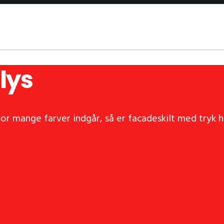
lys
vor mange farver indgår, så er facadeskilt med tryk he