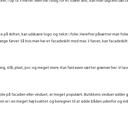
kker, i op til 3 meter. Men har i brug for et stører skilt, kan man sagtens s
e på skiltet, kan udskære logo og tekst i folie. Herefter påsætter man foli
ange farver. Så hvis man har et facadeskilt med max 3 farver, kan facadeskilt
sing, stål, plast, pvc og meget mere. Kun fantasien sætter grænser her. Vi lav
e. Folie på facaden eller vinduet, er meget populært. Butikkens vinduer sidder
som er i en meget høj kvalitet og beregnet til at sidde båden udenfor og ind