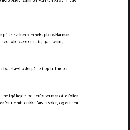
ætte flere plader sammen. Man kan på den måde
en på en hvilken som helst plade. Når man
 med folie være en rigtig god løsning.
er bogstavshøjder på helt op til 1 meter.
 gerne i gå højde, og derfor ser man ofte folien
enfor. De mister ikke farve i solen, og er nemt