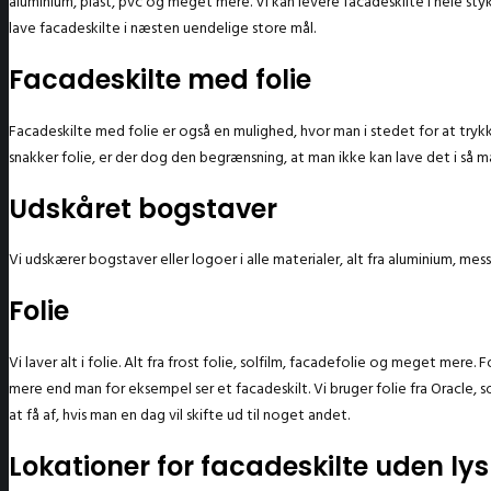
aluminium, plast, pvc og meget mere. Vi kan levere facadeskilte i hele sty
lave facadeskilte i næsten uendelige store mål.
Facadeskilte med folie
Facadeskilte med folie er også en mulighed, hvor man i stedet for at trykk
snakker folie, er der dog den begrænsning, at man ikke kan lave det i så m
Udskåret bogstaver
Vi udskærer bogstaver eller logoer i alle materialer, alt fra aluminium, mes
Folie
Vi laver alt i folie. Alt fra frost folie, solfilm, facadefolie og meget mer
mere end man for eksempel ser et facadeskilt. Vi bruger folie fra Oracle, 
at få af, hvis man en dag vil skifte ud til noget andet.
Lokationer for facadeskilte uden lys